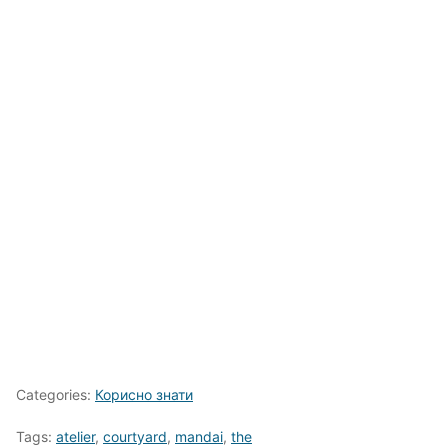
Categories:
Корисно знати
Tags:
atelier
,
courtyard
,
mandai
,
the