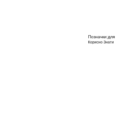
Позначки:
для
Корисно Знати