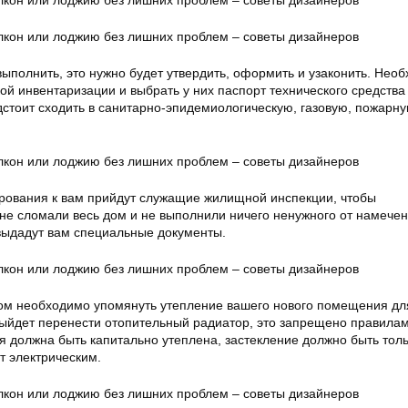
выполнить, это нужно будет утвердить, оформить и узаконить. Нео
ой инвентаризации и выбрать у них паспорт технического средства
стоит сходить в санитарно-эпидемиологическую, газовую, пожарн
рования к вам прийдут служащие жилищной инспекции, чтобы
 не сломали весь дом и не выполнили ничего ненужного от намечен
выдадут вам специальные документы.
ом необходимо упомянуть утепление вашего нового помещения дл
ыйдет перенести отопительный радиатор, это запрещено правилам
я должна быть капитально утеплена, застекление должно быть тол
т электрическим.