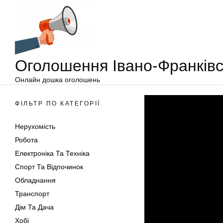
Оголошення
Перейти
Івано-
до
Франківськ
вмісту
Оголошення Івано-Франківс
Онлайн дошка оголошень
ФІЛЬТР ПО КАТЕГОРІЇ
Нерухомість
Робота
Електроніка Та Техніка
Спорт Та Відпочинок
Обладнання
Транспорт
Дім Та Дача
Хобі