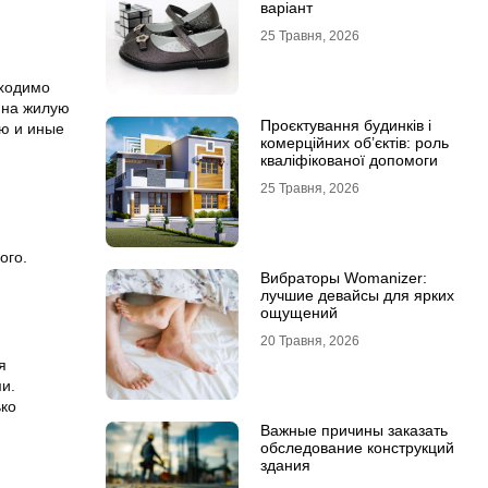
варіант
25 Травня, 2026
бходимо
 на жилую
Проєктування будинків і
ую и иные
комерційних об’єктів: роль
кваліфікованої допомоги
25 Травня, 2026
ого.
Вибраторы Womanizer:
лучшие девайсы для ярких
ощущений
20 Травня, 2026
я
и.
ько
Важные причины заказать
обследование конструкций
здания