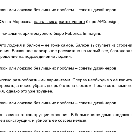
 Ольга Морозова,
начальник архитектурного
бюро АРХdesign,
,
начальник архитектурного бюро
Fabbrica Immagini.
то лоджия и балкон – не тоже самое. Балкон выступает из строени
оения. Балконное перекрытие рассчитано на малый вес, благодаря
азрешение на подсоединение лоджии.
можно разнообразными вариантами. Сперва необходимо её капит
ировать, а после убрать дверь балкона с окном. После хоть немног
я, однако это уже труднее.
он зависит от конструкции строения. В большинстве домов подокон
щей конструкции, и убирать её совсем нельзя.