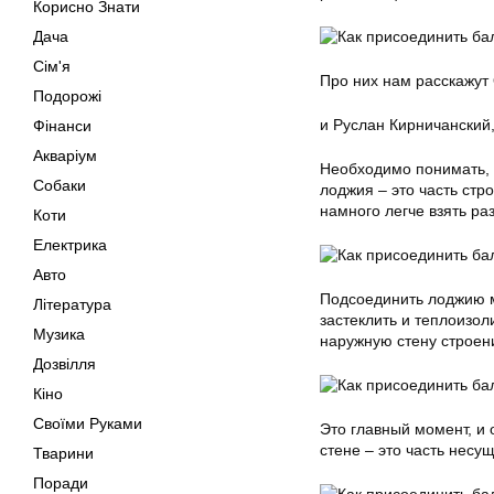
Корисно Знати
Дача
Сім'я
Про них нам расскажут
Подорожі
и Руслан Кирничанский
Фінанси
Акваріум
Необходимо понимать, ч
Собаки
лоджия – это часть стр
намного легче взять р
Коти
Електрика
Авто
Подсоединить лоджию 
Література
застеклить и теплоизол
Музика
наружную стену строени
Дозвілля
Кіно
Своїми Руками
Это главный момент, и 
стене – это часть несу
Тварини
Поради