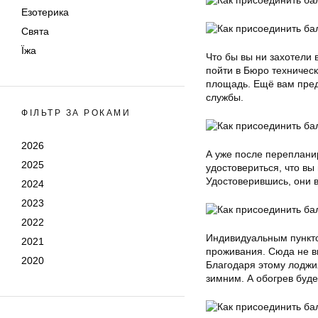
Езотерика
Свята
Їжа
Что бы вы ни захотели 
пойти в Бюро техническ
площадь. Ещё вам пред
службы.
ФІЛЬТР ЗА РОКАМИ
2026
А уже после переплани
2025
удостовериться, что вы
Удостоверившись, они 
2024
2023
2022
Индивидуальным пункт
2021
проживания. Сюда не в
2020
Благодаря этому лоджи
зимним. А обогрев буде