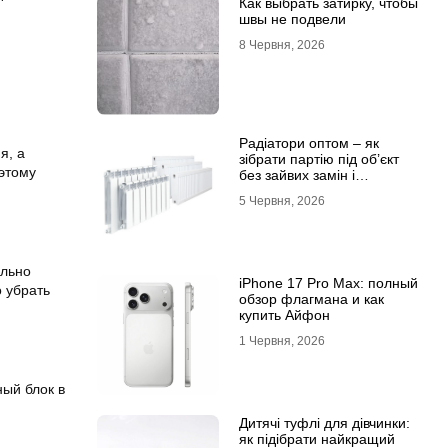
Как выбрать затирку, чтобы
швы не подвели
8 Червня, 2026
Радіатори оптом – як
я, а
зібрати партію під об’єкт
 этому
без зайвих замін і
затримок
5 Червня, 2026
ально
iPhone 17 Pro Max: полный
о убрать
обзор флагмана и как
купить Айфон
1 Червня, 2026
ный блок в
Дитячі туфлі для дівчинки:
як підібрати найкращий