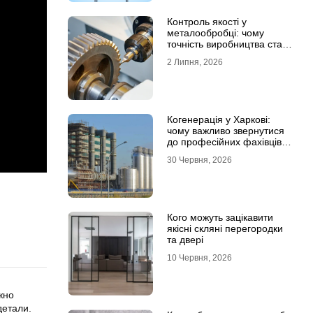
Контроль якості у
металообробці: чому
точність виробництва стає
головною конкурентною
2 Липня, 2026
перевагою
Когенерація у Харкові:
чому важливо звернутися
до професійних фахівців з
проєктування та монтажу
30 Червня, 2026
Кого можуть зацікавити
якісні скляні перегородки
та двері
10 Червня, 2026
жно
детали.