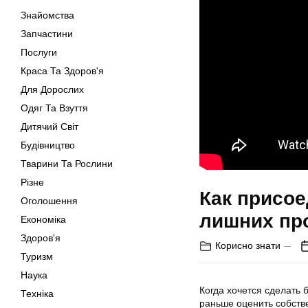
Знайомства
Запчастини
Послуги
Краса Та Здоров'я
Для Дорослих
Одяг Та Взуття
Дитячий Світ
Будівництво
Тварини Та Рослини
Різне
Как присое
Оголошення
лишних пр
Економіка
Здоров'я
Корисно знати
Туризм
Наука
Когда хочется сделать 
Техніка
раньше оценить собств