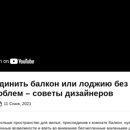
динить балкон или лоджию без
облем – советы дизайнеров
11 Січня, 2021
больше пространство для жилья, присоединив к комнате балкон, ну
енные возможности и взять во внимание бесчисленные маленькие 