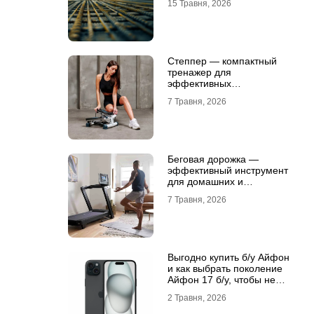
15 Травня, 2026
Степпер — компактный
тренажер для
эффективных
кардионагрузок
7 Травня, 2026
Беговая дорожка —
эффективный инструмент
для домашних и
профессиональных
7 Травня, 2026
тренировок
Выгодно купить б/у Айфон
и как выбрать поколение
Айфон 17 б/у, чтобы не
разочароваться
2 Травня, 2026