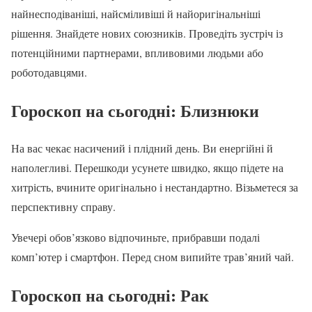
найнесподіваніші, найсміливіші й найоригінальніші
рішення. Знайдете нових союзників. Проведіть зустріч із
потенційними партнерами, впливовими людьми або
роботодавцями.
Гороскоп на сьогодні
: Близнюки
На вас чекає насичений і плідний день. Ви енергійні й
наполегливі. Перешкоди усунете швидко, якщо підете на
хитрість, вчините оригінально і нестандартно. Візьметеся за
перспективну справу.
Увечері обов’язково відпочиньте, прибравши подалі
комп’ютер і смартфон. Перед сном випийте трав’яний чай.
Гороскоп на сьогодні
: Рак