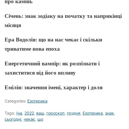
про камінь
Січень: знак зодіаку на початку та наприкінці
місяця
Ера Водолія: що на нас чекає і скільки
триватиме нова епоха
Енергетичний вампір: як розпізнати і
захиститися від його впливу
Емілія: значення імені, характер і доля
Categories:
Езотерика
Tags:
(на
,
2022
,
ваш
,
гороскоп
,
грудня
,
Езотерика
,
знак
,
сьогодні
,
чекає
,
що