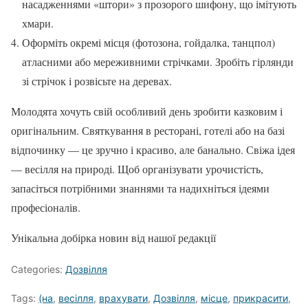
насадженнями «штори» з прозорого шифону, що імітують
хмари.
Оформіть окремі місця (фотозона, гойдалка, танцпол)
атласними або мереживними стрічками. Зробіть гірлянди
зі стрічок і розвісьте на деревах.
Молодята хочуть свій особливий день зробити казковим і
оригінальним. Святкування в ресторані, готелі або на базі
відпочинку — це зручно і красиво, але банально. Свіжа ідея
— весілля на природі. Щоб організувати урочистість,
запасіться потрібними знаннями та надихніться ідеями
професіоналів.
Унікальна добірка новин від нашої редакції
Categories:
Дозвілля
Tags:
(на
,
весілля
,
врахувати
,
Дозвілля
,
місце
,
прикрасити
,