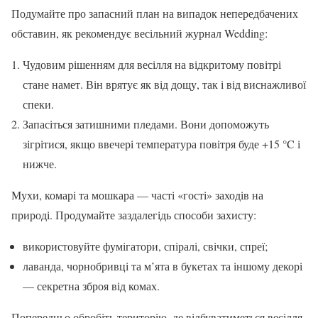
Подумайте про запасний план на випадок непередбачених
обставин, як рекомендує весільний журнал Wedding:
Чудовим рішенням для весілля на відкритому повітрі
стане намет. Він врятує як від дощу, так і від виснажливої
спеки.
Запасіться затишними пледами. Вони допоможуть
зігрітися, якщо ввечері температура повітря буде +15 °C і
нижче.
Мухи, комарі та мошкара — часті «гості» заходів на
природі. Продумайте заздалегідь способи захисту:
використовуйте фумігатори, спіралі, свічки, спреї;
лаванда, чорнобривці та м’ята в букетах та іншому декорі
— секретна зброя від комах.
Попередньо обробіть територію, де відбуватиметься весілля,