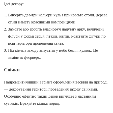
Ідеї декору:
Виберіть два-три кольори куль і прикрасьте столи, дерева,
стіни намету красивими композиціями.
Замовте або зробіть власноруч надувну арку, величезні
фігури у формі серця, птахів, квітів. Розставте фігури по
всій території проведення свята.
Під кінець заходу запустіть у небо безліч кульок. Це
замінить феєрверк.
Свічки
Найромантичніший варіант оформлення весілля на природі
— декорування території проведення заходу свічками.
Особливо ефектно такий декор виглядає з настанням
сутінків. Врахуйте кілька порад: