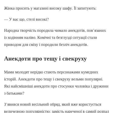
Жінка просить у магазині високу шафу. Її запитують:
— У вас що, стелі високі?
Народна творчість породила чимало анекдотів, пов’язаних
із ходінням наліво. Комічні та безглузді ситуації стали
приводом для сміху і породили безліч анекдотів.
Анекдоти про тещу і свекруху
Мами молодят нерідко стають персонажами кумедних
історій. Анекдоти про тещу і свекруху вельми популярні.
Які найсмішніші анекдоти про стосунки чоловіка і дружини
з батьками?
З’явився новий весільний обряд, який вже користується
величезною популярністю: замість нареченої в самий розпал