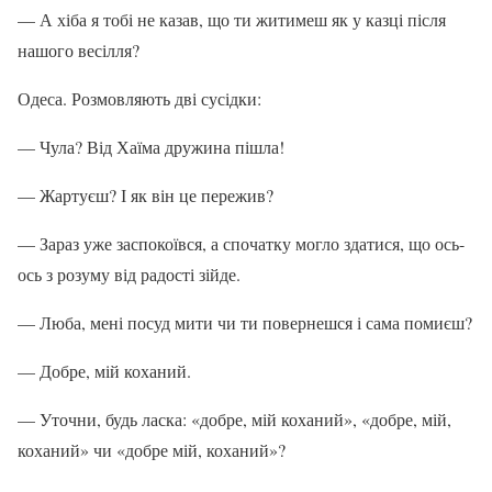
— А хіба я тобі не казав, що ти житимеш як у казці після
нашого весілля?
Одеса. Розмовляють дві сусідки:
— Чула? Від Хаїма дружина пішла!
— Жартуєш? І як він це пережив?
— Зараз уже заспокоївся, а спочатку могло здатися, що ось-
ось з розуму від радості зійде.
— Люба, мені посуд мити чи ти повернешся і сама помиєш?
— Добре, мій коханий.
— Уточни, будь ласка: «добре, мій коханий», «добре, мій,
коханий» чи «добре мій, коханий»?