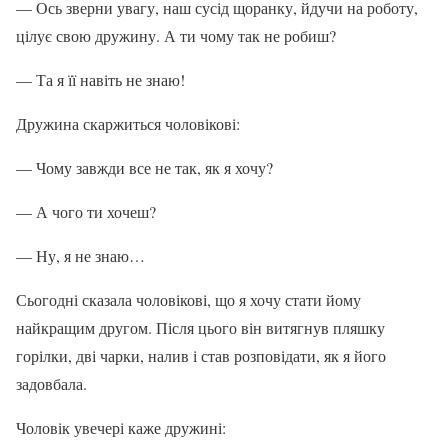
— Ось зверни увагу, наш сусід щоранку, йдучи на роботу,
цілує свою дружину. А ти чому так не робиш?
— Та я її навіть не знаю!
Дружина скаржиться чоловікові:
— Чому завжди все не так, як я хочу?
— А чого ти хочеш?
— Ну, я не знаю…
Сьогодні сказала чоловікові, що я хочу стати йому
найкращим другом. Після цього він витягнув пляшку
горілки, дві чарки, налив і став розповідати, як я його
задовбала.
Чоловік увечері каже дружині: