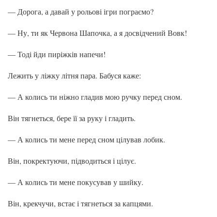
— Дорога, а давай у рольові ігри пограємо?
— Ну, ти як Червона Шапочка, а я досвідчений Вовк!
— Тоді йди пиріжків напечи!
Лежить у ліжку літня пара. Бабуся каже:
— А колись ти ніжно гладив мою ручку перед сном.
Він тягнеться, бере її за руку і гладить.
— А колись ти мене перед сном цілував лобик.
Він, покректуючи, підводиться і цілує.
— А колись ти мене покусував у шийку.
Він, крекчучи, встає і тягнеться за капцями.