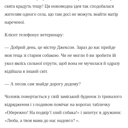
свята крадуть тещу! Ця новомодна ідея так сподобалася
жителям одного села, що там досі не можуть знайти матір
нареченої.
Клієнт телефонує ветеринару:
— Добрий день, це містер Джексон. Зараз до вас прийде
моя теща зі старим собакою. Чи не могли б ви зробити їй
укол якоїсь сильної отрути, щоб вона не мучилася й одразу
відійшла в інший світ.
— А песик сам знайде дорогу додому?
Чоловік повертається у свій заміський будинок із тривалого
відрядження і з подивом помічає на воротах табличку
«Обережно! На подвір’ї злий собака!» і запитує в дружини:
«Люба, а твоя мама до нас надовго? «.