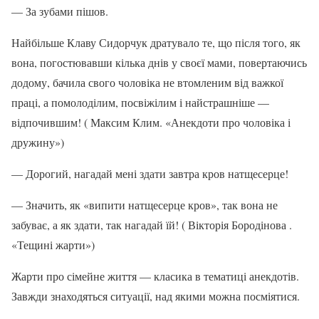
— За зубами пішов.
Найбільше Клаву Сидорчук дратувало те, що після того, як
вона, погостювавши кілька днів у своєї мами, повертаючись
додому, бачила свого чоловіка не втомленим від важкої
праці, а помолоділим, посвіжілим і найстрашніше —
відпочившим! ( Максим Клим. «Анекдоти про чоловіка і
дружину»)
— Дорогий, нагадай мені здати завтра кров натщесерце!
— Значить, як «випити натщесерце кров», так вона не
забуває, а як здати, так нагадай їй! ( Вікторія Бородінова .
«Тещині жарти»)
Жарти про сімейне життя — класика в тематиці анекдотів.
Завжди знаходяться ситуації, над якими можна посміятися.