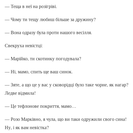
— Теща в неї на розігріві.
— Чому ти тещу любиш більше за дружину?
— Вона одразу була проти нашого весілля.
Свекруха невістці:
— Марійко, ти скотинку погодувала?
— Ні, мамо, спить ще ваш синок.
— Зяте, а що це у вас у сковорідці було таке чорне, як нагар?
Ледве відмила!
— Це тефлонове покриття, мамо…
— Розо Марківно, я чула, що ви таки одружили свого сина!
Ну, і як вам невістка?