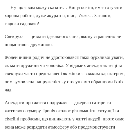
— Ну що я вам можу сказати… Вища освіта, вміє готувати,
хороша робота, дуже акуратна, шиє, в’яже… Загалом,
гадюка гадюкою!
Свекруха — це мати ідеального сина, якому страшенно не
пощастило з дружиною.
Жоден інший родич не удостоювався такої бурхливої уваги,
як мати дружини чи чоловіка. У відомих анекдотах тещі та
свекрухи часто представлені як жінки з важким характером,
чим зумовлена напруженість у стосунках з обранцями їхніх
чад.
Анекдоти про життя подружжя — джерело сатири та
життєвого гумору. Іронія оголює різноманітні ситуації та
сімейні проблеми, що виникають у житті людей, проте саме
вона може розрядити атмосферу або продемонструвати