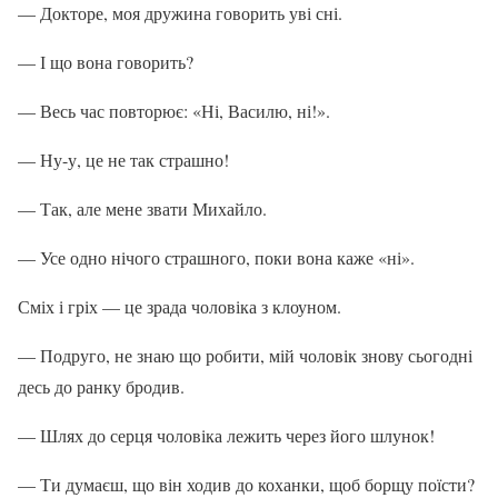
— Докторе, моя дружина говорить уві сні.
— І що вона говорить?
— Весь час повторює: «Ні, Василю, ні!».
— Ну-у, це не так страшно!
— Так, але мене звати Михайло.
— Усе одно нічого страшного, поки вона каже «ні».
Сміх і гріх — це зрада чоловіка з клоуном.
— Подруго, не знаю що робити, мій чоловік знову сьогодні
десь до ранку бродив.
— Шлях до серця чоловіка лежить через його шлунок!
— Ти думаєш, що він ходив до коханки, щоб борщу поїсти?