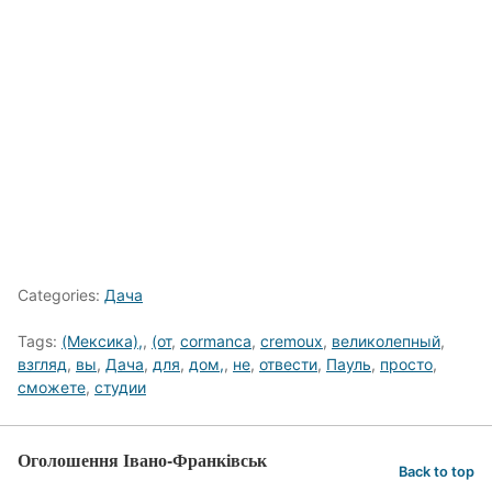
Categories:
Дача
Tags:
(Мексика),
,
(от
,
cormanca
,
cremoux
,
великолепный
,
взгляд
,
вы
,
Дача
,
для
,
дом,
,
не
,
отвести
,
Пауль
,
просто
,
сможете
,
студии
Оголошення Івано-Франківськ
Back to top