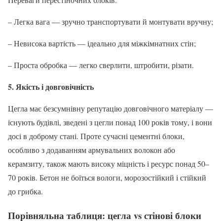
– Легка вага — зручно транспортувати й монтувати вручну;
– Невисока вартість — ідеально для міжкімнатних стін;
– Проста обробка — легко сверлити, штробити, різати.
5. Якість і довговічність
Цегла має безсумнівну репутацію довговічного матеріалу —
існують будівлі, зведені з цегли понад 100 років тому, і вони
досі в доброму стані. Проте сучасні цементні блоки,
особливо з додаванням армувальних волокон або
керамзиту, також мають високу міцність і ресурс понад 50–
70 років. Бетон не боїться вологи, морозостійкий і стійкий
до грибка.
Порівняльна таблиця: цегла vs стінові блоки