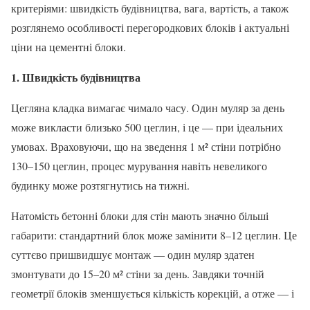
критеріями: швидкість будівництва, вага, вартість, а також
розглянемо особливості перегородкових блоків і актуальні
ціни на цементні блоки.
1. Швидкість будівництва
Цегляна кладка вимагає чимало часу. Один муляр за день
може викласти близько 500 цеглин, і це — при ідеальних
умовах. Враховуючи, що на зведення 1 м² стіни потрібно
130–150 цеглин, процес мурування навіть невеликого
будинку може розтягнутись на тижні.
Натомість бетонні блоки для стін мають значно більші
габарити: стандартний блок може замінити 8–12 цеглин. Це
суттєво пришвидшує монтаж — один муляр здатен
змонтувати до 15–20 м² стіни за день. Завдяки точній
геометрії блоків зменшується кількість корекцій, а отже — і