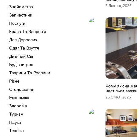
5 Лютого, 2026
Знайомства
Запчастини
Послуги
Краса Та Здоров'я
Для Дорослих
Одяг Та Взуття
Дитячий Світ
Будівництво
Тварини Та Рослини
Різне
Чому якісна ме
Оголошення
настільки важл
Економіка
26 Січня, 2026
Здоров'я
Туризм
Наука
Техніка