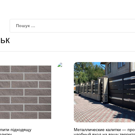
ьк
купити підходящу
Металлические калитки — про
плитку
удобный вход на вашу террит