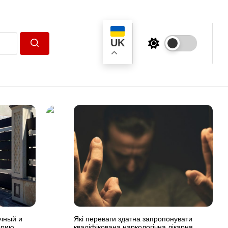
UK
Пошук
чный и
Які переваги здатна запропонувати
орию
кваліфікована наркологічна лікарня