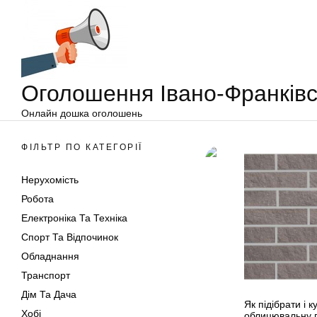
Оголошення
Перейти
Івано-
до
Франківськ
вмісту
Оголошення Івано-Франківс
Онлайн дошка оголошень
ФІЛЬТР ПО КАТЕГОРІЇ
Нерухомість
Робота
Електроніка Та Техніка
Спорт Та Відпочинок
Обладнання
Транспорт
Дім Та Дача
Як підібрати і 
Хобі
облицювальну 