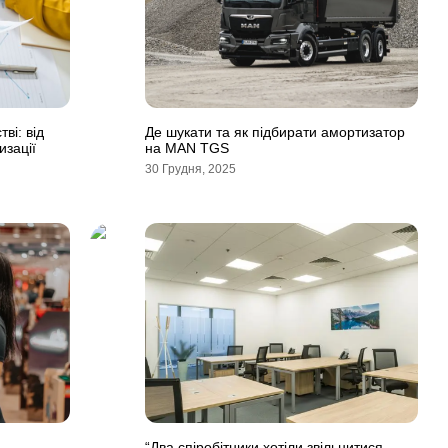
ві: від
Де шукати та як підбирати амортизатор
изації
на MAN TGS
30 Грудня, 2025
“Два спіробітники хотіли звільнитися