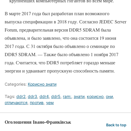
крупнейших компьютерных гигантов во всем мире.
В марте 2017 года был разработан план возможного
выпуска спецификации в 2018 году. Согласно JEDEC Server
Forum, предварительная версия DDR5 SDRAM была
объявлена, и было заявлено, что она состоится 19 июня
2017 года. С 31 октября было объявлено о семинаре по
DDR5 SDRAM. — Также было объявлено 1 ноября 2017
года. Считается, что DDR5 потребляет гораздо меньше
энергии и удваивает пропускную способность памяти.
Categories:
Корисно знати
Tags:
ddr2
,
ddr3
,
ddr4
,
ddr5
,
ram:
,
знати
,
корисно
,
они
,
отличаются
,
против
,
чем
Оголошення Івано-Франківськ
Back to top