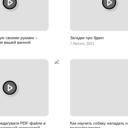
ую своими руками –
Загадки про бджіл
ля вашей ванной
7 Лютого, 2021
 редагувати PDF-файли в
Как научить собаку нападать н
ичерпний покроковий
велосипедистов