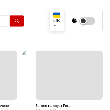
UK
Пошук
очено
За кого голосует Рекс