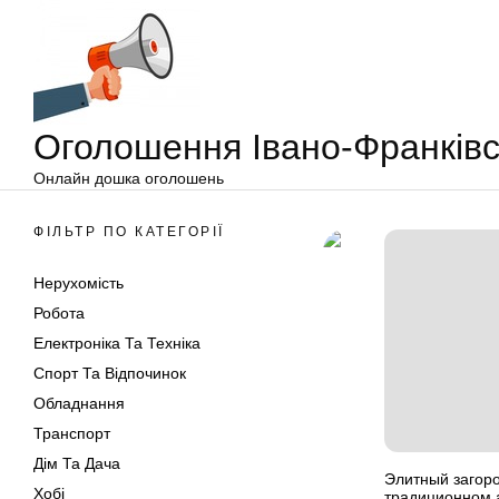
Оголошення
Перейти
Івано-
до
Франківськ
вмісту
Оголошення Івано-Франківс
Онлайн дошка оголошень
ФІЛЬТР ПО КАТЕГОРІЇ
Нерухомість
Робота
Електроніка Та Техніка
Спорт Та Відпочинок
Обладнання
Транспорт
Дім Та Дача
Элитный загор
Хобі
традиционном 