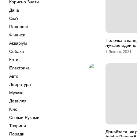
Корисно Знати
Дача
Сім'я
Подорожі
Фінанси
Полочка в ванн
Акваріум
лучшие идеи д
Собаки
7 Лютого, 2021
Коти
Електрика
Авто
Література
Музика
Дозвілля
Кіно
Своїми Руками
Тварини
Дізнайтеся, як
Поради
Adobe ReaderВ