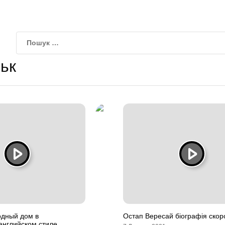
ьк
одный дом в
Остап Вересай біографія скор
английском стиле