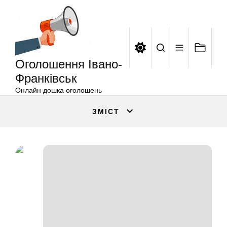
Оголошення
Перейти
Івано-
до
Франківськ
вмісту
Оголошення Івано-
Франківськ
Онлайн дошка оголошень
ЗМІСТ