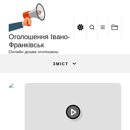
Оголошення
Перейти
Івано-
до
Франківськ
вмісту
Оголошення Івано-
Франківськ
Онлайн дошка оголошень
ЗМІСТ