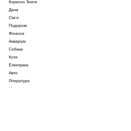
Корисно Знати
Дача
Сім'я
Подорожі
Фінанси
Акваріум
Собаки
Коти
Електрика
Авто
Література
Музика
Дозвілля
Кіно
Мапа сайту
Своїми Руками
Тварини
Авторське право © 202
Поради