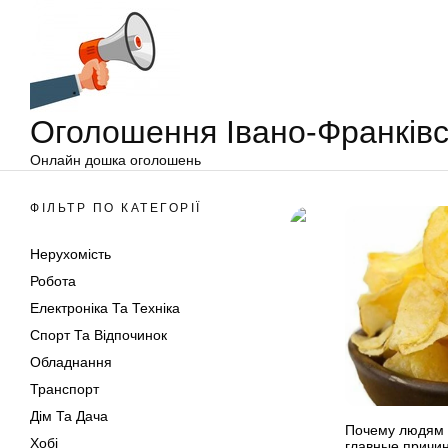
Оголошення
Перейти
Івано-
до
Франківськ
вмісту
Оголошення Івано-Франківс
Онлайн дошка оголошень
ФІЛЬТР ПО КАТЕГОРІЇ
Нерухомість
Робота
Електроніка Та Техніка
Спорт Та Відпочинок
Обладнання
Транспорт
Дім Та Дача
Почему людям т
Хобі
главные причи