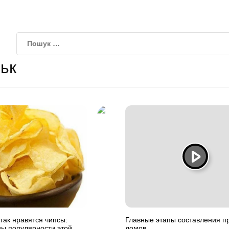
ьк
ак нравятся чипсы:
Главные этапы составления п
ны популярности этой
домов