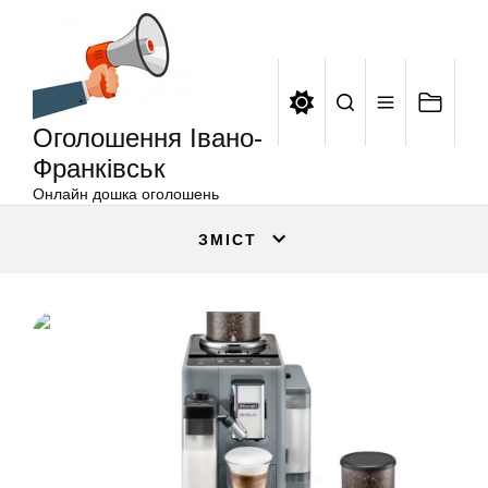
Оголошення
Перейти
Івано-
до
Франківськ
вмісту
Оголошення Івано-
Франківськ
Онлайн дошка оголошень
ЗМІСТ