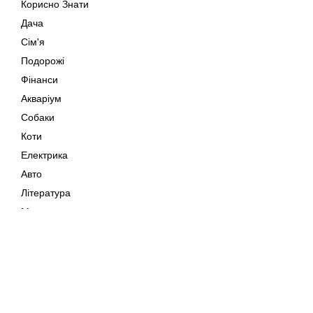
Корисно Знати
Дача
Сім'я
Подорожі
Фінанси
Акваріум
Собаки
Коти
Електрика
Авто
Література
Музика
Дозвілля
Кіно
Мапа сайту
Своїми Руками
Тварини
Авторське право © 202
Поради