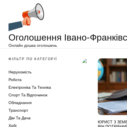
Оголошення
Перейти
Івано-
до
Франківськ
вмісту
Оголошення Івано-Франківс
Онлайн дошка оголошень
ФІЛЬТР ПО КАТЕГОРІЇ
Нерухомість
Робота
Електроніка Та Техніка
Спорт Та Відпочинок
Обладнання
Транспорт
Дім Та Дача
ЮРИСТ З ЗЕМ
Хобі
ВІН ПОТРІБНИ