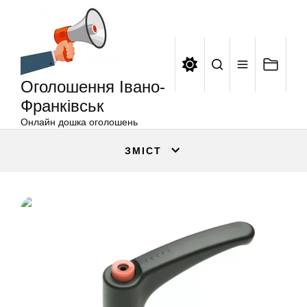
Оголошення
Перейти
Івано-
до
Франківськ
вмісту
Оголошення Івано-
Франківськ
Онлайн дошка оголошень
ЗМІСТ