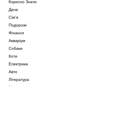
Корисно Знати
Дача
Сім'я
Подорожі
Фінанси
Акваріум
Собаки
Коти
Електрика
Авто
Література
Музика
Дозвілля
Кіно
Мапа сайту
Своїми Руками
Тварини
Авторське право © 202
Поради