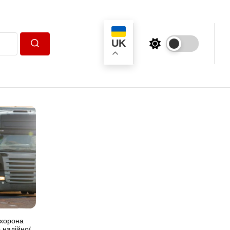
UK
Пошук
охорона
 надійної