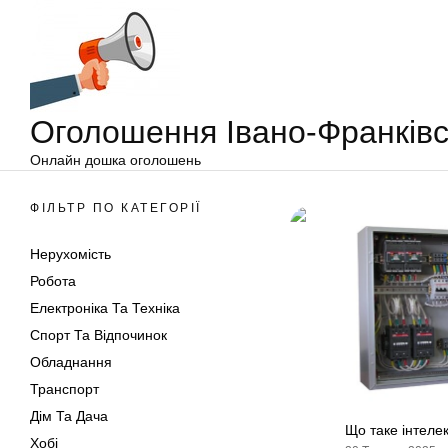
Оголошення
Перейти
Івано-
до
Франківськ
вмісту
Оголошення Івано-Франківс
Онлайн дошка оголошень
ФІЛЬТР ПО КАТЕГОРІЇ
Нерухомість
Робота
Електроніка Та Техніка
Спорт Та Відпочинок
Обладнання
Транспорт
Дім Та Дача
Що таке інтел
Хобі