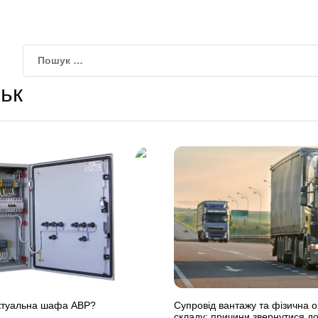
ьк
ектуальна шафа АВР?
Супровід вантажу та фізична 
складу: причини звернутися до