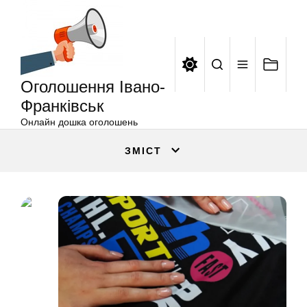
Оголошення
Перейти
Івано-
до
Франківськ
вмісту
Оголошення Івано-
Франківськ
Онлайн дошка оголошень
ЗМІСТ