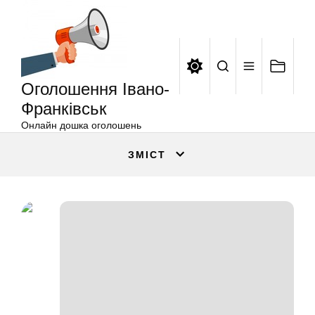
Оголошення
Перейти
Івано-
до
Франківськ
вмісту
Оголошення Івано-
Франківськ
Онлайн дошка оголошень
ЗМІСТ