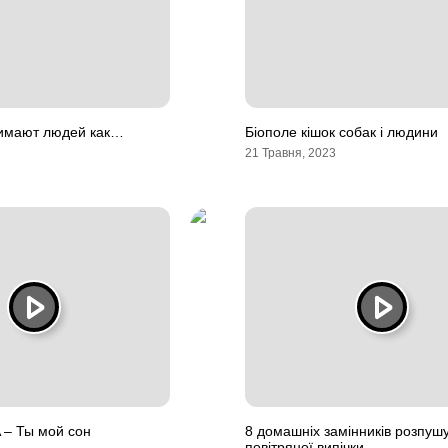
имают людей как…
Біополе кішок собак і людини
21 Травня, 2023
 – Ты мой сон
8 домашніх замінників розпуш
повітряної випічки