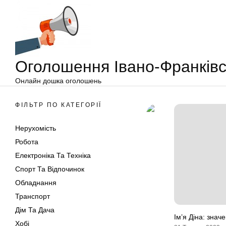
Оголошення
Перейти
Івано-
до
Франківськ
вмісту
Оголошення Івано-Франківс
Онлайн дошка оголошень
ФІЛЬТР ПО КАТЕГОРІЇ
Нерухомість
Робота
Електроніка Та Техніка
Спорт Та Відпочинок
Обладнання
Транспорт
Дім Та Дача
Ім’я Діна: знач
Хобі