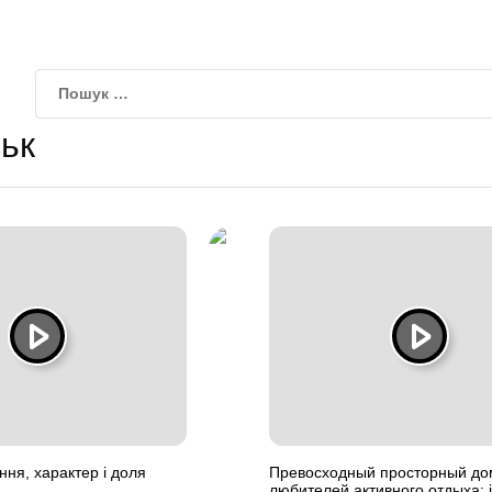
ьк
ення, характер і доля
Превосходный просторный до
любителей активного отдыха: 