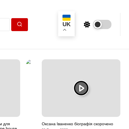
UK
Пошук
м для
Оксана Іваненко біографія скорочено
ipe house