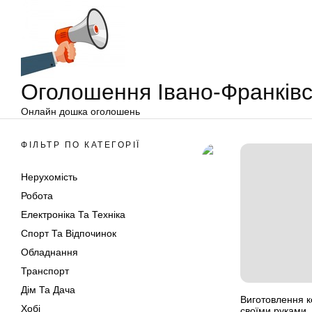
Оголошення
Перейти
Івано-
до
Франківськ
вмісту
Оголошення Івано-Франківс
Онлайн дошка оголошень
ФІЛЬТР ПО КАТЕГОРІЇ
Нерухомість
Робота
Електроніка Та Техніка
Спорт Та Відпочинок
Обладнання
Транспорт
Дім Та Дача
Виготовлення к
Хобі
своїми руками