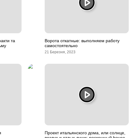
факти та
Ворота откатные: выполняем работу
ьму
самостоятельно
21 Березня, 2023
я
Проект итальянского дома, или солнце,
воздух и отдых души: роскошный house