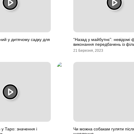
кний у дитячому садку для
“Назад у майбутнє”: невідомі 
виконання передбачень із філ
21 Березня, 2023
 у Таро: значення і
Чи можна собакам гуляти післ
ти
щеплення