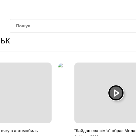
ьк
течку в автомобиль
“Кайдашева сім’я” образ Мел