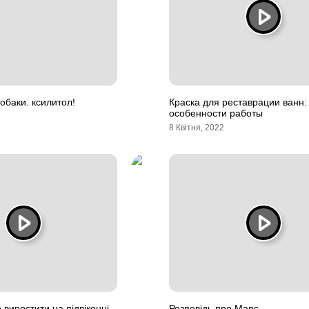
обаки. ксилитол!
Краска для реставрации ванн:
особенности работы
8 Квітня, 2022
о виростити на підвіконні
Розповідь про Марс