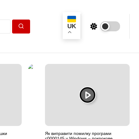
UK
Пошук
ашки
Як виправити помилку програми
c0000145 у Windows – покрокове