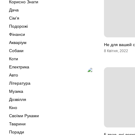
Корисно Знати
Дача
Сім'я
Подорожі
Фінанси
Акваріум
Не для вашей с
Собаки
8 Квітня, 2022
Коти
Електрика
Авто
Література
Музика
Дозвілля
Кіно
Своїми Руками
Тварини
Поради
5 трав, які легк