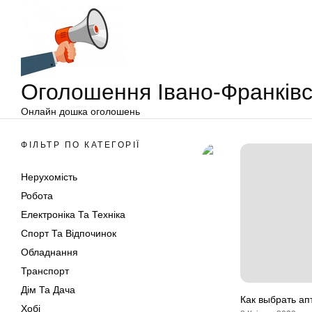
Оголошення
Перейти
Івано-
до
Франківськ
вмісту
Оголошення Івано-Франківс
Онлайн дошка оголошень
ФІЛЬТР ПО КАТЕГОРІЇ
Нерухомість
Робота
Електроніка Та Техніка
Спорт Та Відпочинок
Обладнання
Транспорт
Дім Та Дача
Как выбрать ап
Хобі