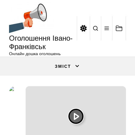
Оголошення
Перейти
Івано-
до
Франківськ
вмісту
Оголошення Івано-
Франківськ
Онлайн дошка оголошень
ЗМІСТ