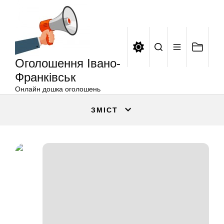
Оголошення
Перейти
Івано-
до
Франківськ
вмісту
Оголошення Івано-
Франківськ
Онлайн дошка оголошень
ЗМІСТ