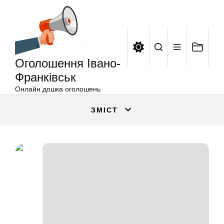
Оголошення
Перейти
Івано-
до
Франківськ
вмісту
Оголошення Івано-
Франківськ
Онлайн дошка оголошень
ЗМІСТ