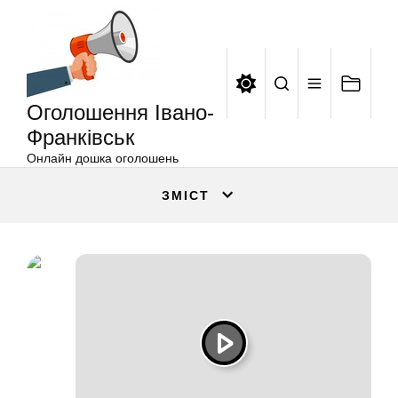
Оголошення
Перейти
Івано-
до
Франківськ
вмісту
Оголошення Івано-
Франківськ
Онлайн дошка оголошень
ЗМІСТ