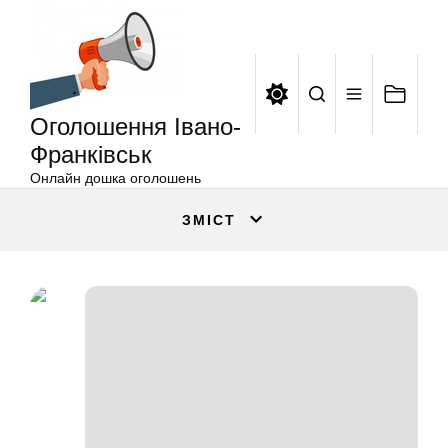
Оголошення
Перейти
Івано-
до
Франківськ
вмісту
Оголошення Івано-
Франківськ
Онлайн дошка оголошень
ЗМІСТ