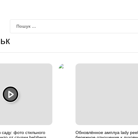
ьк
 саду: фото стильного
Обновлённое амплуа lady pee
нто от студии belzberg
бережное отношение к духов