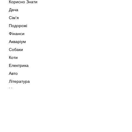
Корисно Знати
Дача
Сім'я
Подорожі
Фінанси
Акваріум
Собаки
Коти
Електрика
Авто
Література
Музика
Дозвілля
Кіно
Мапа сайту
Своїми Руками
Тварини
Авторське право © 202
Поради