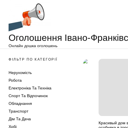
Оголошення
Перейти
Івано-
до
Франківськ
вмісту
Оголошення Івано-Франківс
Онлайн дошка оголошень
ФІЛЬТР ПО КАТЕГОРІЇ
Нерухомість
Робота
Електроніка Та Техніка
Спорт Та Відпочинок
Обладнання
Транспорт
Дім Та Дача
Красивый дом в
Хобі
особняка в торо