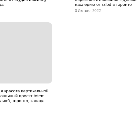
да
наследию от rzlbd в торонто
3 Лютого, 2022
я красота вертикальной
коничный проект totem
алиаб, торонто, канада