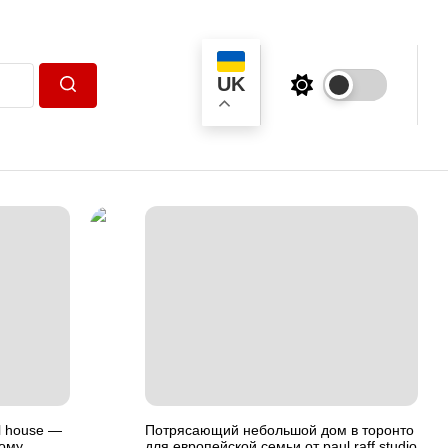
UK
Пошук
l house —
Потрясающий небольшой дом в торонто
ному
для европейской семьи от paul raff studio