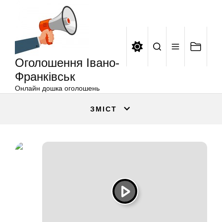
Оголошення
Перейти
Івано-
до
Франківськ
вмісту
Оголошення Івано-
Франківськ
Онлайн дошка оголошень
ЗМІСТ