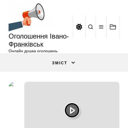
Оголошення
Перейти
Івано-
до
Франківськ
вмісту
Оголошення Івано-
Франківськ
Онлайн дошка оголошень
ЗМІСТ