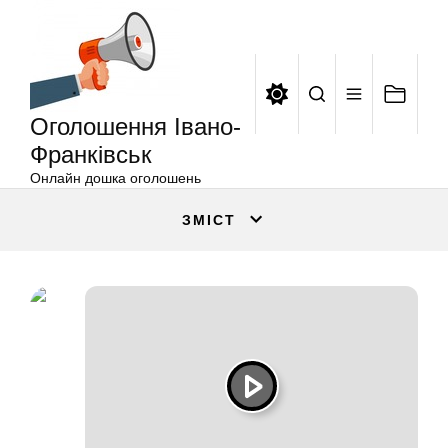
Оголошення
Перейти
Івано-
до
Франківськ
вмісту
Оголошення Івано-
Франківськ
Онлайн дошка оголошень
ЗМІСТ