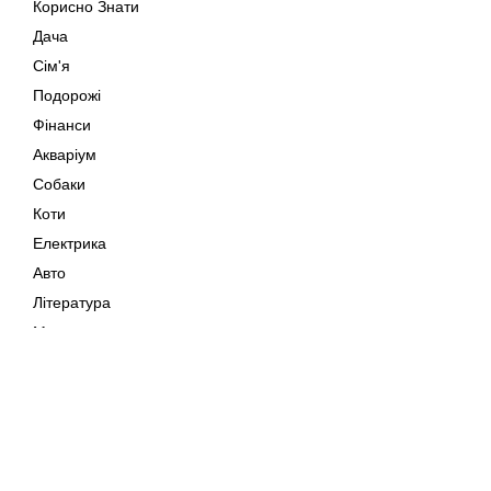
Корисно Знати
Дача
Сім'я
Подорожі
Фінанси
Акваріум
Собаки
Коти
Електрика
Авто
Література
Музика
Дозвілля
Кіно
Мапа сайту
Своїми Руками
Тварини
Авторське право © 202
Поради