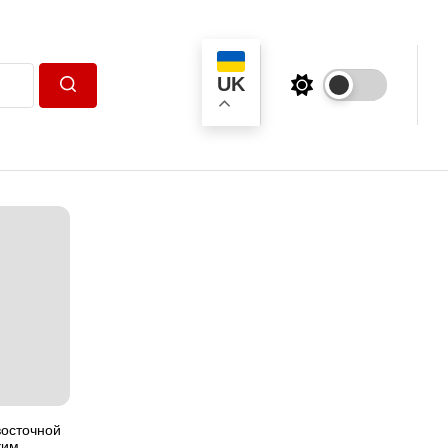
UK
Пошук
восточной
ким