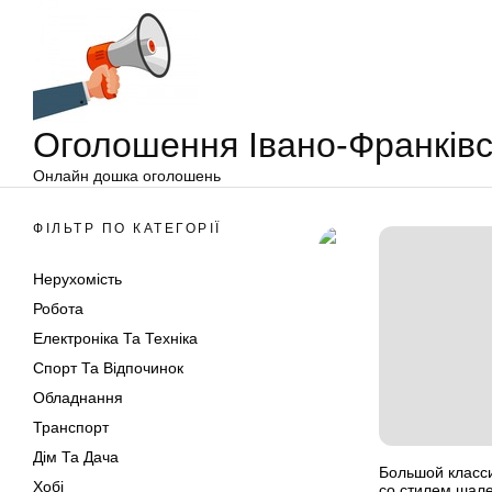
Оголошення
Перейти
Івано-
до
Франківськ
вмісту
Оголошення Івано-Франківс
Онлайн дошка оголошень
ФІЛЬТР ПО КАТЕГОРІЇ
Нерухомість
Робота
Електроніка Та Техніка
Спорт Та Відпочинок
Обладнання
Транспорт
Дім Та Дача
Большой класси
Хобі
со стилем шал