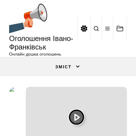
Оголошення
Перейти
Івано-
до
Франківськ
вмісту
Оголошення Івано-
Франківськ
Онлайн дошка оголошень
ЗМІСТ