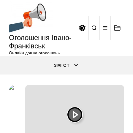
Оголошення
Перейти
Івано-
до
Франківськ
вмісту
Оголошення Івано-
Франківськ
Онлайн дошка оголошень
ЗМІСТ