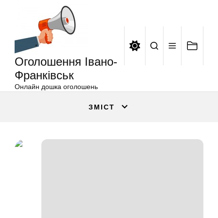
Оголошення
Перейти
Івано-
до
Франківськ
вмісту
Оголошення Івано-
Франківськ
Онлайн дошка оголошень
ЗМІСТ