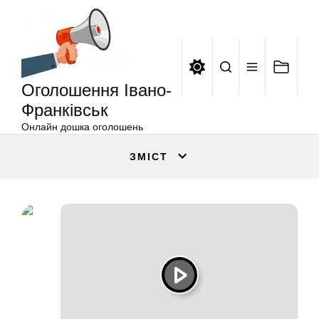
Оголошення
Перейти
Івано-
до
Франківськ
вмісту
Оголошення Івано-
Франківськ
Онлайн дошка оголошень
ЗМІСТ