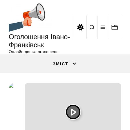
Оголошення
Перейти
Івано-
до
Франківськ
вмісту
Оголошення Івано-
Франківськ
Онлайн дошка оголошень
ЗМІСТ