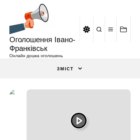
Оголошення
Перейти
Івано-
до
Франківськ
вмісту
Оголошення Івано-
Франківськ
Онлайн дошка оголошень
ЗМІСТ