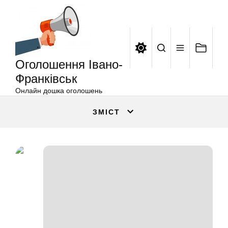
Оголошення
Перейти
Івано-
до
Франківськ
вмісту
Оголошення Івано-
Франківськ
Онлайн дошка оголошень
ЗМІСТ