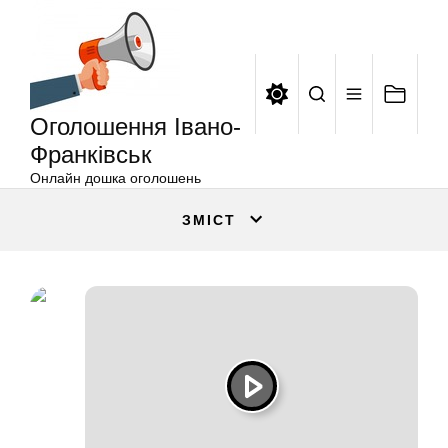
Оголошення
Перейти
Івано-
до
Франківськ
вмісту
Оголошення Івано-
Франківськ
Онлайн дошка оголошень
ЗМІСТ