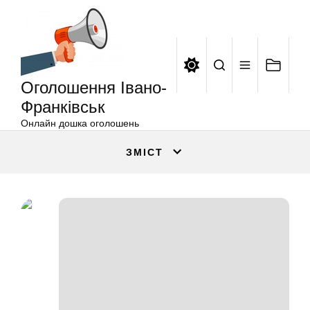
Оголошення
Перейти
Івано-
до
Франківськ
вмісту
Оголошення Івано-
Франківськ
Онлайн дошка оголошень
ЗМІСТ