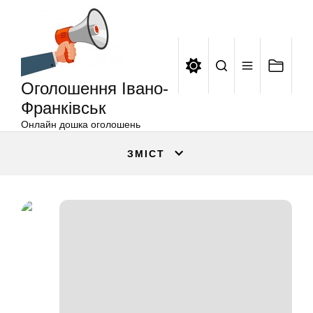
Оголошення
Перейти
Івано-
до
Франківськ
вмісту
Оголошення Івано-
Франківськ
Онлайн дошка оголошень
ЗМІСТ