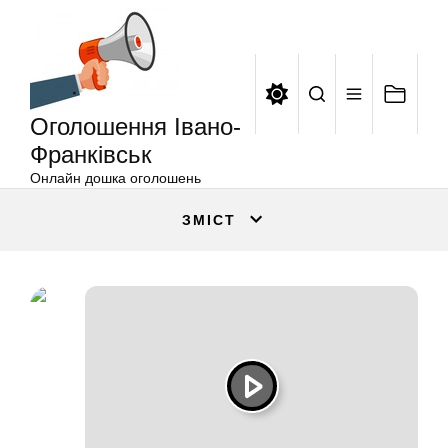
Оголошення
Перейти
Івано-
до
Франківськ
вмісту
Оголошення Івано-
Франківськ
Онлайн дошка оголошень
ЗМІСТ