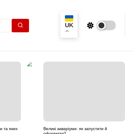
UK
Пошук
и та яких
Великі акваріуми: як запустити й
оформити?