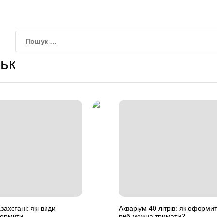
ьк
захстані: які види
Акваріум 40 літрів: як оформит
формити
риб можна тримати?