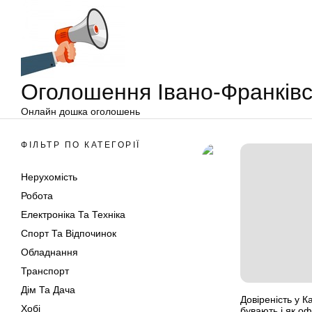
Оголошення
Перейти
Івано-
до
Франківськ
вмісту
Оголошення Івано-Франківс
Онлайн дошка оголошень
ФІЛЬТР ПО КАТЕГОРІЇ
Нерухомість
Робота
Електроніка Та Техніка
Спорт Та Відпочинок
Обладнання
Транспорт
Дім Та Дача
Довіреність у Ка
Хобі
бувають і як о