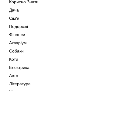
Корисно Знати
Дача
Сім'я
Подорожі
Фінанси
Акваріум
Собаки
Коти
Електрика
Авто
Література
Музика
Дозвілля
Кіно
Мапа сайту
Своїми Руками
Тварини
Авторське право © 202
Поради