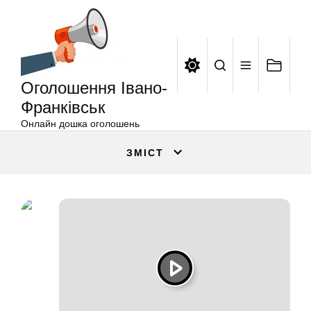
Оголошення
Перейти
Івано-
до
Франківськ
вмісту
Оголошення Івано-
Франківськ
Онлайн дошка оголошень
ЗМІСТ