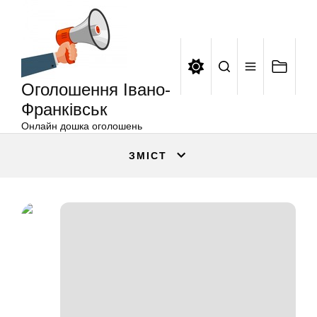
Оголошення
Перейти
Івано-
до
Франківськ
вмісту
Оголошення Івано-
Франківськ
Онлайн дошка оголошень
ЗМІСТ