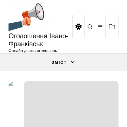
Оголошення
Перейти
Івано-
до
Франківськ
вмісту
Оголошення Івано-
Франківськ
Онлайн дошка оголошень
ЗМІСТ