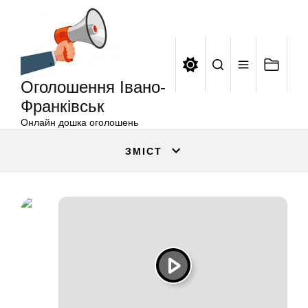
Оголошення
Перейти
Івано-
до
Франківськ
вмісту
Оголошення Івано-
Франківськ
Онлайн дошка оголошень
ЗМІСТ