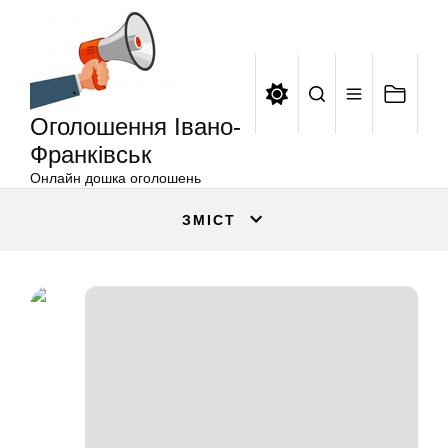
Оголошення
Перейти
Івано-
до
Франківськ
вмісту
Оголошення Івано-
Франківськ
Онлайн дошка оголошень
ЗМІСТ