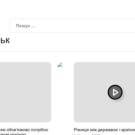
ьк
 які обов’язково потрібно
Різниця між державою і країн
орожі країною