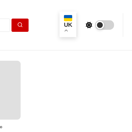
UK
Пошук
ою