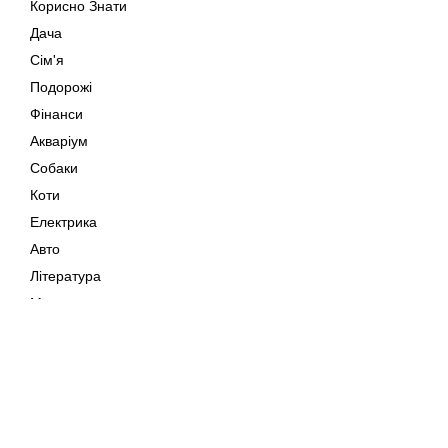
Корисно Знати
Дача
Сім'я
Подорожі
Фінанси
Акваріум
Собаки
Коти
Електрика
Авто
Література
Музика
Дозвілля
Кіно
Мапа сайту
Своїми Руками
Тварини
Авторське право © 202
Поради