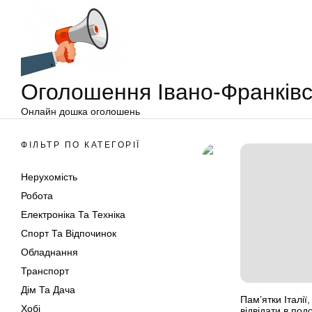
Оголошення
Перейти
Івано-
до
Франківськ
вмісту
Оголошення Івано-Франківс
Онлайн дошка оголошень
ФІЛЬТР ПО КАТЕГОРІЇ
Нерухомість
Робота
Електроніка Та Техніка
Спорт Та Відпочинок
Обладнання
Транспорт
Дім Та Дача
Пам’ятки Італії,
Хобі
відвідати в под